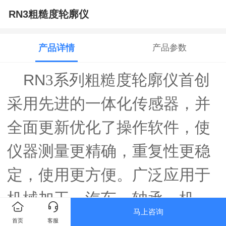
RN3粗糙度轮廓仪
产品详情
产品参数
RN
3
系列粗糙度轮廓仪首创
采用先进的一体化传感器，并
全面更新优化了操作软件，使
仪器测量更精确，重复性更稳
定，使用更方便。
广泛应用于
机械加工、汽车、轴承、机
马上咨询
床、摸具、精密五金、光学加
首页
客服